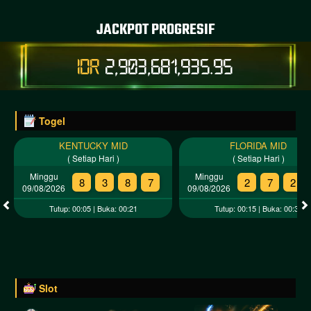
JACKPOT PROGRESIF
IDR
2,903,681,941.35
Togel
KENTUCKY MID
FLORIDA MID
( Setiap Hari )
( Setiap Hari )
Minggu
Minggu
8
3
8
7
2
7
2
09/08/2026
09/08/2026
Tutup: 00:05 | Buka: 00:21
Tutup: 00:15 | Buka: 00:30
Slot